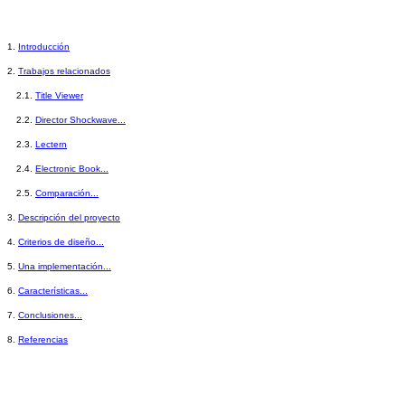
1.
Introducción
2.
Trabajos relacionados
2.1.
Title Viewer
2.2.
Director Shockwave...
2.3.
Lectern
2.4.
Electronic Book...
2.5.
Comparación...
3.
Descripción del proyecto
4.
Criterios de diseño...
5.
Una implementación...
6.
Características...
7.
Conclusiones...
8.
Referencias